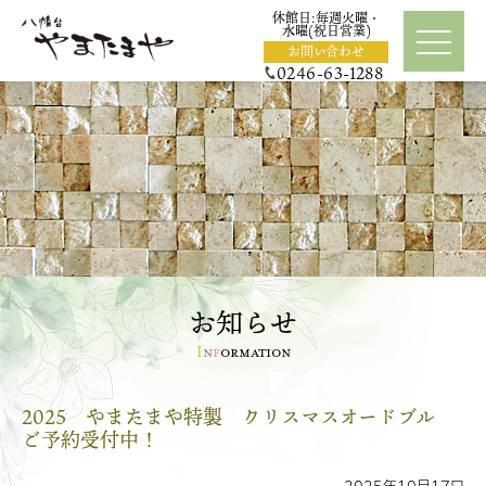
休館日:毎週火曜・
水曜(祝日営業)
t
お問い合わせ
o
0246-63-1288
g
g
l
e
n
a
v
i
g
a
t
i
o
n
お知らせ
I
n
f
ormation
2025 やまたまや特製 クリスマスオードブル
ご予約受付中！