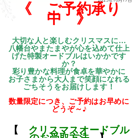
2025年10月17日
《 ご予約承り
中 》
大切な人と楽しむクリスマスに…
八幡台やまたまやが心を込めて仕上
げた特製オードブルはいかかです
か？
彩り豊かな料理が食卓を華やかに
お子さまから大人まで笑顔になれる
ごちそうをお届けします！
数量限定につき、ご予約はお早めに
どうぞ～♪
【
クリスマスオードブル
のお受取方法
】